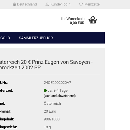
Deutschland
Kundenlogin
Merkzettel
Ihr Warenkorb
0,00 EUR
 GOLD
SAMMLERZUBEHÖR
sterreich 20 € Prinz Eugen von Savoyen -
arockzeit 2002 PP
t.Nr.:
24OE2002020A7
eferzeit:
ca. 3-4 Tage
(Ausland abweichend)
nd:
Österreich
minal:
20 Euro
ingehalt:
900/1000
ingewicht:
18 g