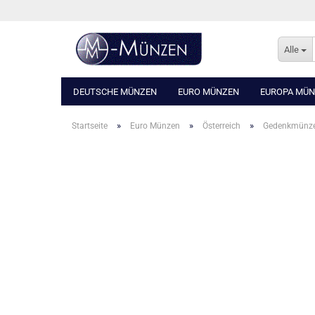
Alle
DEUTSCHE MÜNZEN
EURO MÜNZEN
EUROPA MÜ
»
»
»
Startseite
Euro Münzen
Österreich
Gedenkmünz