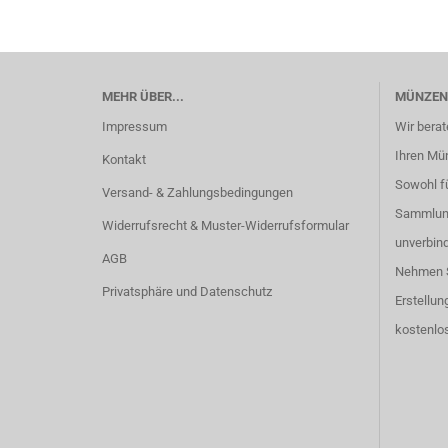
MEHR ÜBER...
MÜNZEN
Impressum
Wir berat
Ihren Mü
Kontakt
Sowohl fü
Versand- & Zahlungsbedingungen
Sammlung
Widerrufsrecht & Muster-Widerrufsformular
unverbind
AGB
Nehmen S
Privatsphäre und Datenschutz
Erstellun
kostenlos