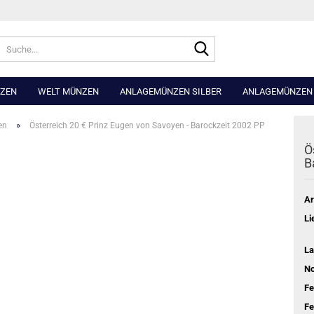
Suche...
NZEN
WELT MÜNZEN
ANLAGEMÜNZEN SILBER
ANLAGEMÜNZEN
»
en
Österreich 20 € Prinz Eugen von Savoyen - Barockzeit 2002 PP
Ö
B
Ar
Li
La
No
Fe
Fe