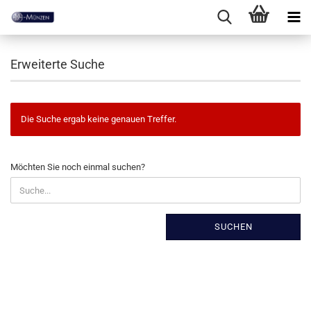
Erweiterte Suche
Die Suche ergab keine genauen Treffer.
MÖCHTEN
Möchten Sie noch einmal suchen?
SIE
NOCH
EINMAL
SUCHEN?
SUCHEN