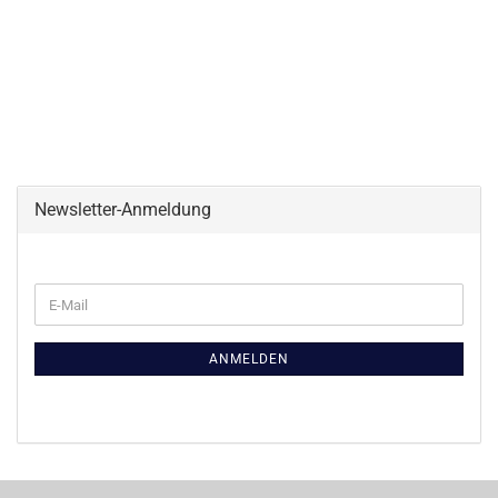
Newsletter-Anmeldung
WEITER
E-
ZUR
Mail
NEWSLETTER-
ANMELDUNG
ANMELDEN