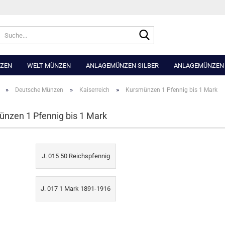
Suche...
NZEN
WELT MÜNZEN
ANLAGEMÜNZEN SILBER
ANLAGEMÜNZEN
»
»
»
Deutsche Münzen
Kaiserreich
Kursmünzen 1 Pfennig bis 1 Mark
nzen 1 Pfennig bis 1 Mark
J. 015 50 Reichspfennig
J. 017 1 Mark 1891-1916