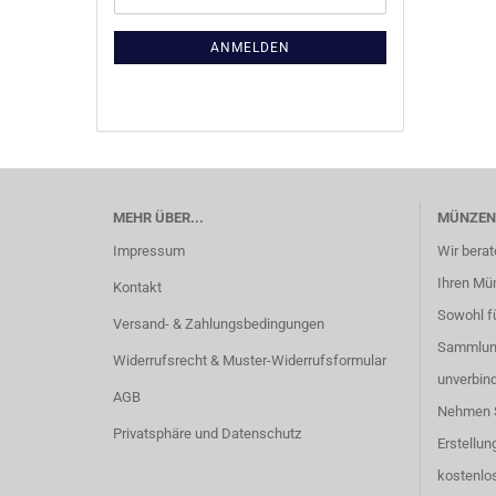
ZUR
Mail
NEWSLETTER-
ANMELDUNG
ANMELDEN
MEHR ÜBER...
MÜNZEN
Impressum
Wir berat
Ihren Mü
Kontakt
Sowohl fü
Versand- & Zahlungsbedingungen
Sammlung
Widerrufsrecht & Muster-Widerrufsformular
unverbind
AGB
Nehmen S
Privatsphäre und Datenschutz
Erstellun
kostenlos