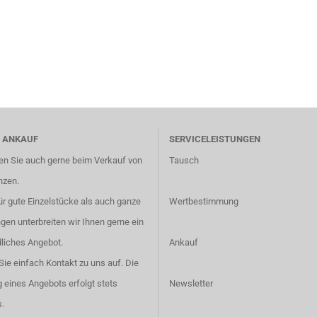
 ANKAUF
SERVICELEISTUNGEN
en Sie auch gerne beim Verkauf von
Tausch
nzen.
r gute Einzelstücke als auch ganze
Wertbestimmung
en unterbreiten wir Ihnen gerne ein
liches Angebot.
Ankauf
ie einfach
Kontakt
zu uns auf. Die
g eines Angebots erfolgt stets
Newsletter
.