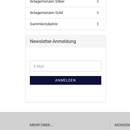
Anlagemünzen Silber
Anlagemünzen Gold
Sammlerzubehör
Newsletter-Anmeldung
WEITER
E-
ZUR
Mail
NEWSLETTER-
ANMELDUNG
ANMELDEN
MEHR ÜBER...
MÜNZEN