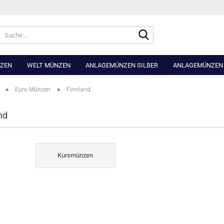
Suche...
NZEN
WELT MÜNZEN
ANLAGEMÜNZEN SILBER
ANLAGEMÜNZEN
»
»
Euro Münzen
Finnland
nd
Kursmünzen