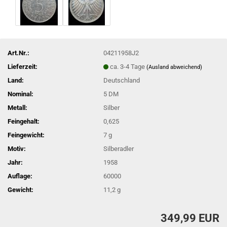
Art.Nr.:
04211958J2
Lieferzeit:
ca. 3-4 Tage
(Ausland abweichend)
Land:
Deutschland
Nominal:
5 DM
Metall:
Silber
Feingehalt:
0,625
Feingewicht:
7 g
Motiv:
Silberadler
Jahr:
1958
Auflage:
60000
Gewicht:
11,2 g
349,99 EUR