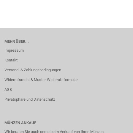
MEHR ÜBER...
Impressum
Kontakt
Versand- & Zahlungsbedingungen
Widerrufsrecht & Muster-Widerrufsformular
AGB
Privatsphäre und Datenschutz
MÜNZEN ANKAUF
Wir beraten Sie auch gerne beim Verkauf von Ihren Münzen.