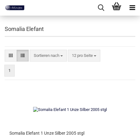
Somalia Elefant
Sortieren nach
pro Seite
Sortieren nach
12 pro Seite
1
Somalia Elefant 1 Unze Silber 2005 stgl