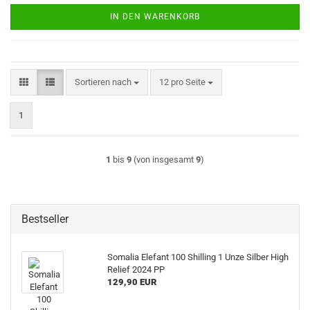
IN DEN WARENKORB
Sortieren nach
pro Seite
Sortieren nach
12 pro Seite
1
1
bis
9
(von insgesamt
9
)
Bestseller
Somalia Elefant 100 Shilling 1 Unze Silber High
Relief 2024 PP
129,90 EUR